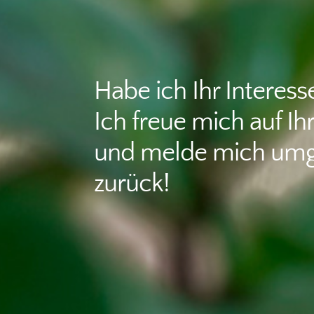
Habe ich Ihr Interes
Ich freue mich auf Ih
und melde mich um
zurück!