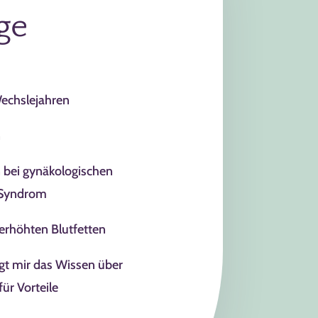
ge
echslejahren
n
bei gynäkologischen
-Syndrom
erhöhten Blutfetten
gt mir das Wissen über
ür Vorteile