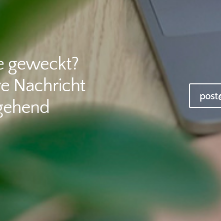
se geweckt?
re Nachricht
post
gehend