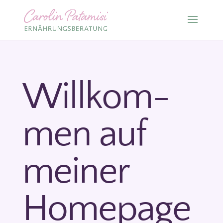
Willkom­
men auf
meiner
Home­page